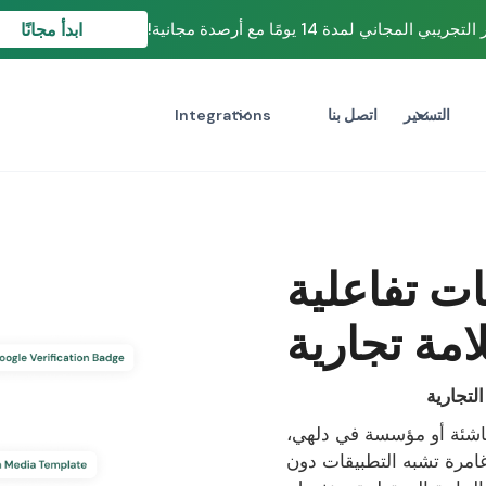
ابدأ مجانًا
بي المجاني لمدة 14 يومًا مع أرصدة مجانية!
التسعير
اتصل بنا
Integrations
 محادثات تفاعلية
امة تجارية
لتجارية
شئة أو مؤسسة في دلهي،
رب عملاء غامرة تشبه التطبيقات دون