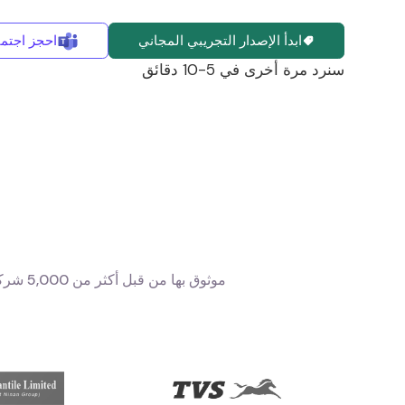
ابدأ الإصدار التجريبي المجاني
احجز اجتماع
سنرد مرة أخرى في 5-10 دقائق
موثوق بها من قبل أكثر من 5,000 شركة لمراسلة RCS وواجهة برمجة تطبيقات WHATSAPP للأعمال والرسائل القصيرة الجماعية والحلول الصوتية