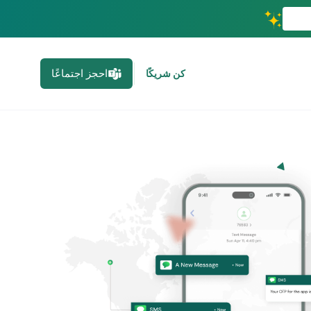
احجز اجتماعًا
كن شريكًا