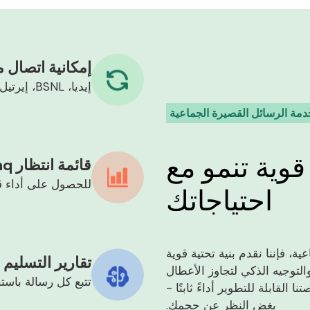
إمكانية اتصال 
إيديا، BSNL، إيرتيل، فودافون، جيو
مة الرسائل القصيرة الجماعية
وية تنمو مع
قائمة انتظار Rabbitmq المتقدمة
للحصول على أداء ق
احتياجاتك
ة، فإننا نقدم بنية تحتية قوية
تقارير التسليم
التوجيه الذكي لتجاوز الأعطال
تتبع كل رسالة باست
لقابلة للتطوير أداءً ثابتًا -
بغض النظر عن حجمك.