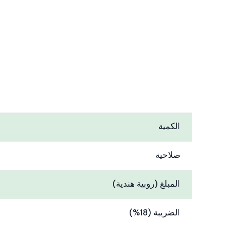
الكمية
صلاحية
المبلغ (روبية هندية)
الضريبة (18%)